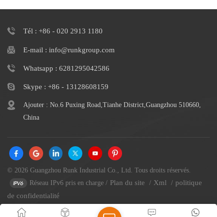
Tél : +86 - 020 2913 1180
E-mail : info@runkgroup.com
Whatsapp : 6281295042586
Skype : +86 - 13128608159
Ajouter : No.6 Puxing Road,Tianhe District,Guangzhou 510660,
China
© 2026 Guangzhou Runk Industrial Co., Ltd. Tous droits réservés.
Plan du site
Xml
politique
Réseau IPv6 pris en charge
/
/
/
de confidentialité