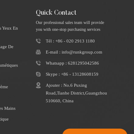
Quick Contact
Our professional sales team will provide
s Yeux En
you with one-stop purchasing services
Tél : +86 - 020 2913 1180
iage De
E-mail : info@runkgroup.com
Whatsapp : 6281295042586
smétiques
Skype : +86 - 13128608159
Ajouter : No.6 Puxing
rème
Road,Tianhe District,Guangzhou
510660, China
es Mains
tique