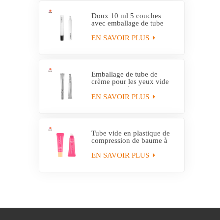
Doux 10 ml 5 couches
avec emballage de tube
applicateur en plastique
EVOH
EN SAVOIR PLUS
Emballage de tube de
crème pour les yeux vide
personnalisé avec tube
applicateur électrique
EN SAVOIR PLUS
Tube vide en plastique de
compression de baume à
lèvres hydratant fait sur
commande avec
EN SAVOIR PLUS
l'applicateur