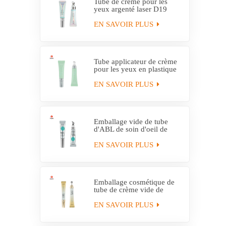
Tube de crème pour les
yeux argenté laser D19
avec applicateur en alliage
de zinc
EN SAVOIR PLUS
Tube applicateur de crème
pour les yeux en plastique
personnalisé D19
EN SAVOIR PLUS
Emballage vide de tube
d'ABL de soin d'oeil de
fabricant avec l'applicateur
de massage
EN SAVOIR PLUS
Emballage cosmétique de
tube de crème vide de
massage d'applicateur en
métal
EN SAVOIR PLUS