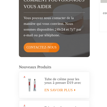
VOUS AIDER
co
Vous pouvez nous contacter de la
manière qui vous convient. Nous
sommes disponibles 24h/24 et 7j/7 par
e-mail ou par téléphone.
CONTACTEZ-NOUS
Nouveaux Produits
Tube de crème pour les
yeux à presser D19 avec
applicateur en alliage de
zinc
EN SAVOIR PLUS