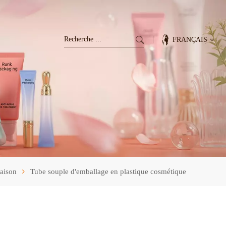
FRANÇAIS
English
Français
Deutsch
Italiano
ison
Tube souple d'emballage en plastique cosmétique
Pусский
Español