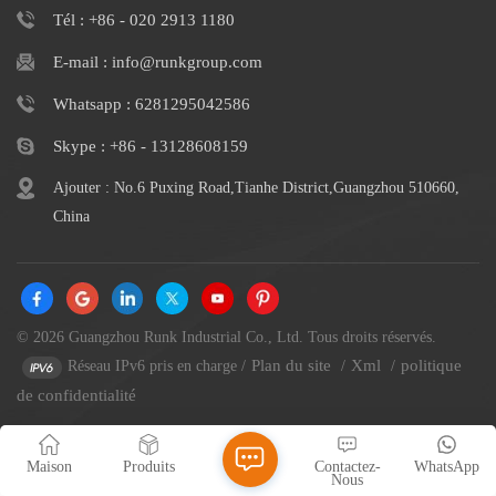
Tél : +86 - 020 2913 1180
E-mail : info@runkgroup.com
Whatsapp : 6281295042586
Skype : +86 - 13128608159
Ajouter : No.6 Puxing Road,Tianhe District,Guangzhou 510660,
China
© 2026 Guangzhou Runk Industrial Co., Ltd. Tous droits réservés.
Plan du site
Xml
politique
Réseau IPv6 pris en charge
/
/
/
de confidentialité
Maison
Produits
Contactez-
WhatsApp
Nous