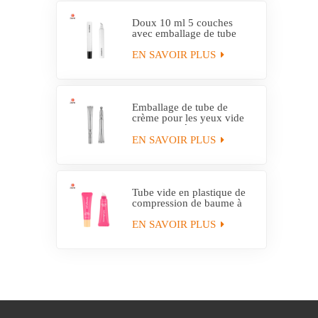
Doux 10 ml 5 couches
avec emballage de tube
applicateur en plastique
EVOH
EN SAVOIR PLUS
Emballage de tube de
crème pour les yeux vide
personnalisé avec tube
applicateur électrique
EN SAVOIR PLUS
Tube vide en plastique de
compression de baume à
lèvres hydratant fait sur
commande avec
EN SAVOIR PLUS
l'applicateur