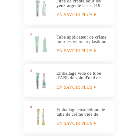
Tube de crème pour les
yeux argenté laser D19
avec applicateur en alliage
de zinc
EN SAVOIR PLUS
Tube applicateur de crème
pour les yeux en plastique
personnalisé D19
EN SAVOIR PLUS
Emballage vide de tube
d'ABL de soin d'oeil de
fabricant avec l'applicateur
de massage
EN SAVOIR PLUS
Emballage cosmétique de
tube de crème vide de
massage d'applicateur en
métal
EN SAVOIR PLUS