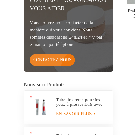
VOUS AIDER
Emb
Vous pouvez nous contacter de la
manière qui vous convient. Nous
sommes disponibles 24h/24 et 7j/7 par
e-mail ou par téléphone.
CONTACTEZ-NOUS
Nouveaux Produits
Tube de crème pour les
yeux à presser D19 avec
applicateur en alliage de
zinc
EN SAVOIR PLUS