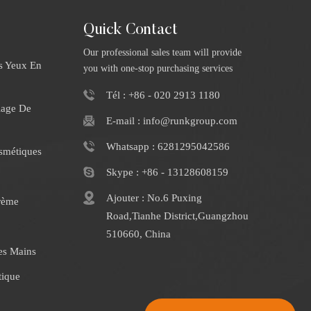
Quick Contact
Our professional sales team will provide
s Yeux En
you with one-stop purchasing services
Tél : +86 - 020 2913 1180
iage De
E-mail : info@runkgroup.com
Whatsapp : 6281295042586
smétiques
Skype : +86 - 13128608159
Ajouter : No.6 Puxing
rème
Road,Tianhe District,Guangzhou
510660, China
es Mains
tique