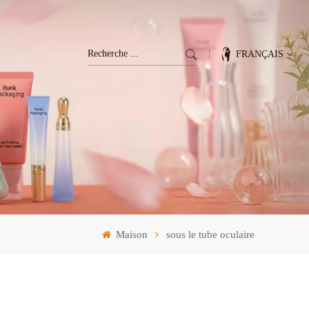
FRANÇAIS
English
Français
Deutsch
Italiano
Maison
sous le tube oculaire
Pусский
Español