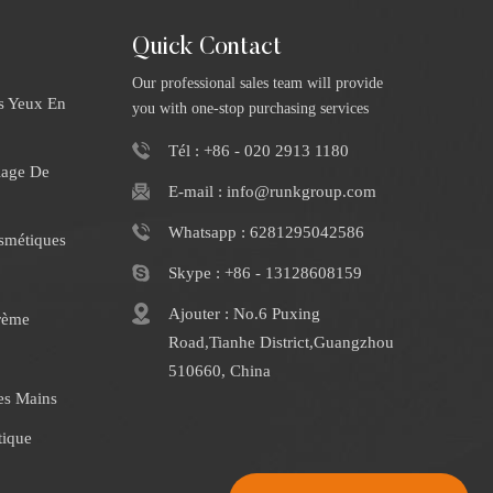
Quick Contact
Our professional sales team will provide
s Yeux En
you with one-stop purchasing services
Tél : +86 - 020 2913 1180
iage De
E-mail : info@runkgroup.com
Whatsapp : 6281295042586
smétiques
Skype : +86 - 13128608159
Ajouter : No.6 Puxing
rème
Road,Tianhe District,Guangzhou
510660, China
es Mains
tique