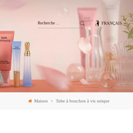
FRANÇAIS
English
Français
Deutsch
Italiano
Maison
Tube à bouchon à vis unique
Pусский
Español