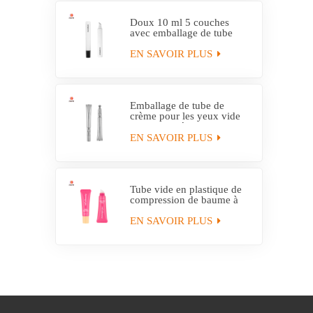
Doux 10 ml 5 couches
avec emballage de tube
applicateur en plastique
EVOH
EN SAVOIR PLUS
Emballage de tube de
crème pour les yeux vide
personnalisé avec tube
applicateur électrique
EN SAVOIR PLUS
Tube vide en plastique de
compression de baume à
lèvres hydratant fait sur
commande avec
EN SAVOIR PLUS
l'applicateur