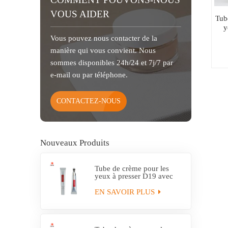
VOUS AIDER
Tub
y
Vous pouvez nous contacter de la
manière qui vous convient. Nous
sommes disponibles 24h/24 et 7j/7 par
e-mail ou par téléphone.
CONTACTEZ-NOUS
Nouveaux Produits
Tube de crème pour les
yeux à presser D19 avec
applicateur en alliage de
zinc
EN SAVOIR PLUS