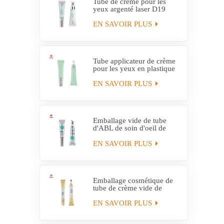
Tube de crème pour les
yeux argenté laser D19
avec applicateur en alliage
de zinc
EN SAVOIR PLUS
Tube applicateur de crème
pour les yeux en plastique
personnalisé D19
EN SAVOIR PLUS
Emballage vide de tube
d'ABL de soin d'oeil de
fabricant avec l'applicateur
de massage
EN SAVOIR PLUS
Emballage cosmétique de
tube de crème vide de
massage d'applicateur en
métal
EN SAVOIR PLUS